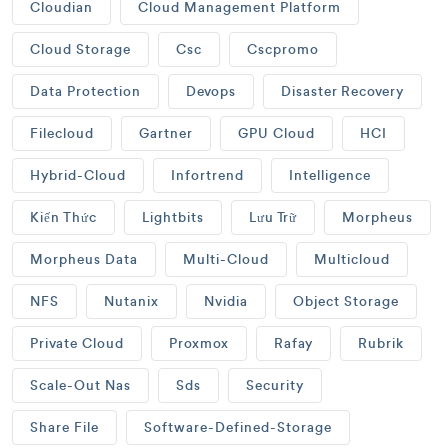
Cloudian
Cloud Management Platform
Cloud Storage
Csc
Cscpromo
Data Protection
Devops
Disaster Recovery
Filecloud
Gartner
GPU Cloud
HCI
Hybrid-Cloud
Infortrend
Intelligence
Kiến Thức
Lightbits
Lưu Trữ
Morpheus
Morpheus Data
Multi-Cloud
Multicloud
NFS
Nutanix
Nvidia
Object Storage
Private Cloud
Proxmox
Rafay
Rubrik
Scale-Out Nas
Sds
Security
Share File
Software-Defined-Storage