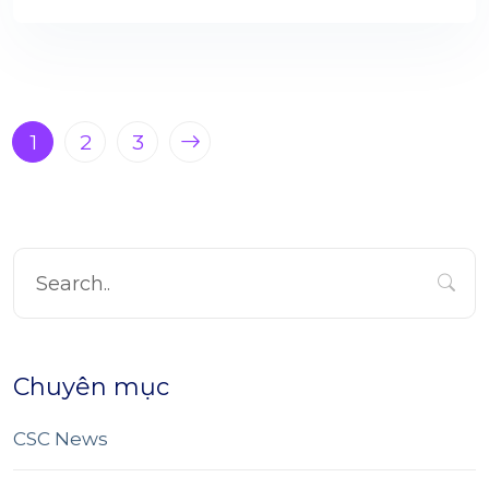
1
2
3
Chuyên mục
CSC News