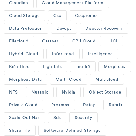
Cloudian
Cloud Management Platform
Cloud Storage
Csc
Cscpromo
Data Protection
Devops
Disaster Recovery
Filecloud
Gartner
GPU Cloud
HCI
Hybrid-Cloud
Infortrend
Intelligence
Kiến Thức
Lightbits
Lưu Trữ
Morpheus
Morpheus Data
Multi-Cloud
Multicloud
NFS
Nutanix
Nvidia
Object Storage
Private Cloud
Proxmox
Rafay
Rubrik
Scale-Out Nas
Sds
Security
Share File
Software-Defined-Storage