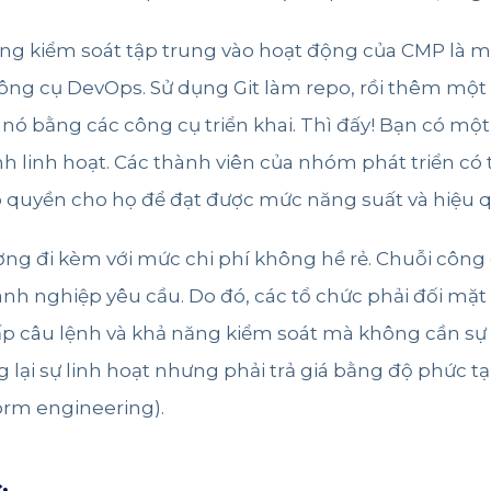
năng kiểm soát tập trung vào hoạt động của CMP là m
công cụ DevOps. Sử dụng Git làm repo, rồi thêm một
 nó bằng các công cụ triển khai. Thì đấy! Bạn có mộ
ính linh hoạt. Các thành viên của nhóm phát triển c
o quyền cho họ để đạt được mức năng suất và hiệu q
ờng đi kèm với mức chi phí không hề rẻ. Chuỗi công c
nh nghiệp yêu cầu. Do đó, các tổ chức phải đối mặt v
 câu lệnh và khả năng kiểm soát mà không cần sự li
ại sự linh hoạt nhưng phải trả giá bằng độ phức tạp
form engineering).