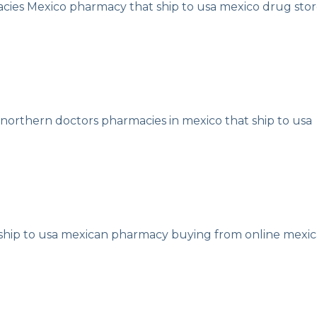
acies
Mexico pharmacy that ship to usa
mexico drug stor
northern doctors
pharmacies in mexico that ship to usa
ship to usa
mexican pharmacy
buying from online mexi