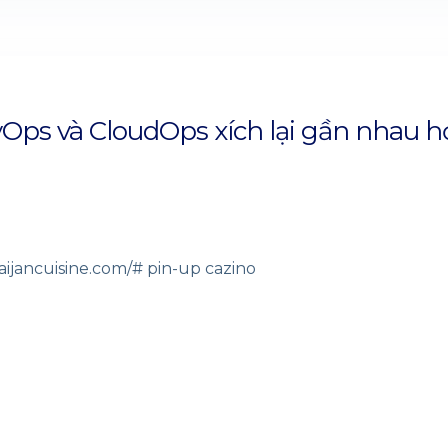
Ops và CloudOps xích lại gần nhau h
baijancuisine.com/#
pin-up cazino