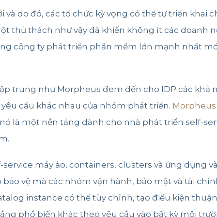
ới và do đó, các tổ chức kỳ vọng có thể tự triển kha
một thử thách như vậy đã khiến không ít các doanh n
những công ty phát triển phần mềm lớn mạnh nhất mớ
tập trung như
Morpheus
đem đến cho IDP các khả nă
 yêu cầu khác nhau của nhóm phát triển.
Morpheus
 nó là một nền tảng dành cho nhà phát triển self-ser
rm
.
f-service máy ảo, containers, clusters và ứng dụng
háp bảo vệ mà các nhóm vận hành, bảo mật và tài ch
log instance có thể tùy chỉnh, tạo điều kiện thuận l
 tầng phổ biến khác theo yêu cầu vào bất kỳ môi trư