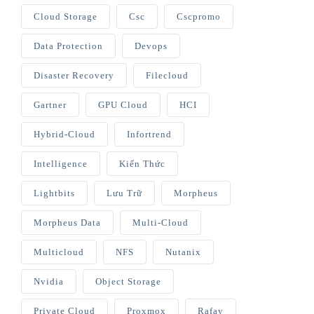
Cloud Storage
Csc
Cscpromo
Data Protection
Devops
Disaster Recovery
Filecloud
Gartner
GPU Cloud
HCI
Hybrid-Cloud
Infortrend
Intelligence
Kiến Thức
Lightbits
Lưu Trữ
Morpheus
Morpheus Data
Multi-Cloud
Multicloud
NFS
Nutanix
Nvidia
Object Storage
Private Cloud
Proxmox
Rafay