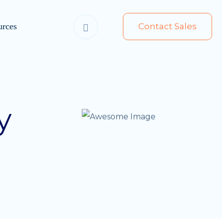
urces
Contact Sales
y