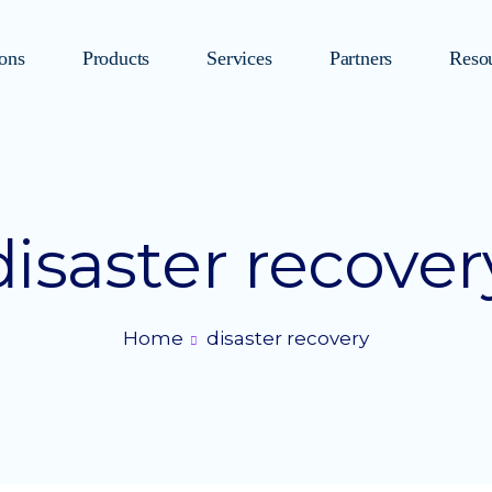
ions
Products
Services
Partners
Reso
disaster recover
Home
disaster recovery