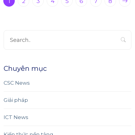
1
2
3
4
5
6
7
8
Chuyên mục
CSC News
Giải pháp
ICT News
Kiến thức nền tảng