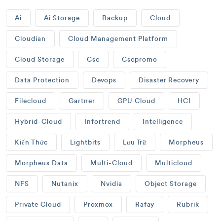
Ai
Ai Storage
Backup
Cloud
Cloudian
Cloud Management Platform
Cloud Storage
Csc
Cscpromo
Data Protection
Devops
Disaster Recovery
Filecloud
Gartner
GPU Cloud
HCI
Hybrid-Cloud
Infortrend
Intelligence
Kiến Thức
Lightbits
Lưu Trữ
Morpheus
Morpheus Data
Multi-Cloud
Multicloud
NFS
Nutanix
Nvidia
Object Storage
Private Cloud
Proxmox
Rafay
Rubrik