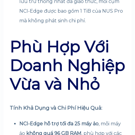
lưu trữ thống nhất đa giao thức, mỗi cụm
NCI-Edge được bao gồm 1 TiB của NUS Pro
mà không phát sinh chi phí.
Phù Hợp Với
Doanh Nghiệp
Vừa và Nhỏ
Tính Khả Dụng và Chi Phí Hiệu Quả:
NCI-Edge hỗ trợ tối đa 25 máy ảo
, mỗi máy
ảo
không quá 96 GB RAM
, phù hợp với các