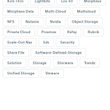
Kiến Thức
Lightbits
Lưu Trữ
Morpheus
Morpheus Data
Multi-Cloud
Multicloud
NFS
Nutanix
Nvidia
Object Storage
Private Cloud
Proxmox
Rafay
Rubrik
Scale-Out Nas
Sds
Security
Share File
Software-Defined-Storage
Solution
Storage
Storware
Trends
Unified Storage
Vmware