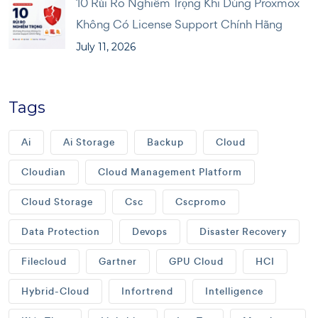
10 Rủi Ro Nghiêm Trọng Khi Dùng Proxmox
Không Có License Support Chính Hãng
July 11, 2026
Tags
Ai
Ai Storage
Backup
Cloud
Cloudian
Cloud Management Platform
Cloud Storage
Csc
Cscpromo
Data Protection
Devops
Disaster Recovery
Filecloud
Gartner
GPU Cloud
HCI
Hybrid-Cloud
Infortrend
Intelligence