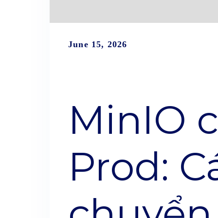
June 15, 2026
MinIO c
Prod: Cá
chuyển 