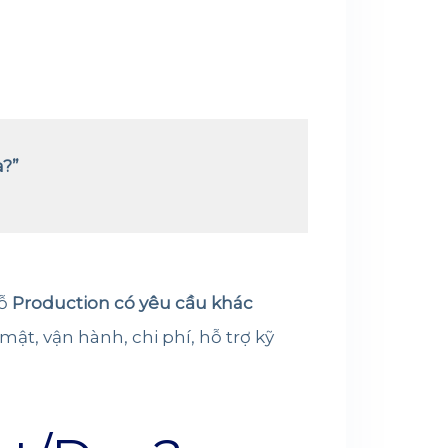
a?”
hỗ
Production có yêu cầu khác
ật, vận hành, chi phí, hỗ trợ kỹ