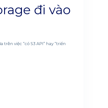
orage đi vào
trên việc “có S3 API” hay “triển