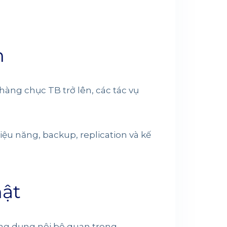
n
hàng chục TB trở lên, các tác vụ
ệu năng, backup, replication và kế
hật
ứng dụng nội bộ quan trọng,