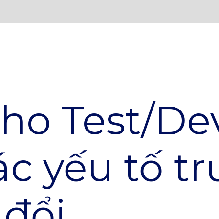
ho Test/De
c yếu tố tr
đổi