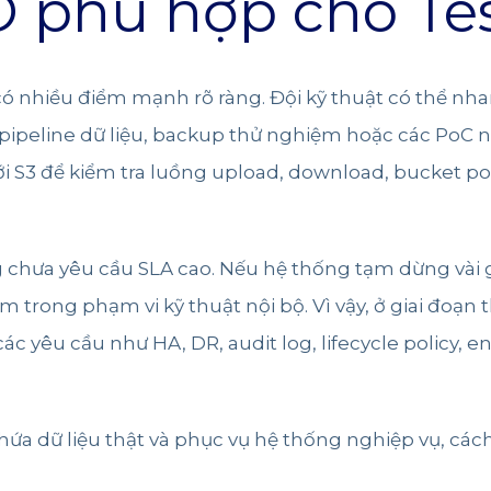
O phù hợp cho Te
có nhiều điểm mạnh rõ ràng. Đội kỹ thuật có thể n
ipeline dữ liệu, backup thử nghiệm hoặc các PoC n
i S3 để kiểm tra luồng upload, download, bucket pol
 chưa yêu cầu SLA cao. Nếu hệ thống tạm dừng vài gi
trong phạm vi kỹ thuật nội bộ. Vì vậy, ở giai đoạn t
ác yêu cầu như HA, DR, audit log, lifecycle policy,
ứa dữ liệu thật và phục vụ hệ thống nghiệp vụ, cách