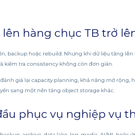
g lên hàng chục TB trở lê
yển, backup hoặc rebuild. Nhưng khi dữ liệu tăng lên 
 và kiểm tra consistency không còn đơn giản.
ánh giá lại capacity planning, khả năng mở rộng, hi
yển sang một nền tảng object storage khác.
đầu phục vụ nghiệp vụ t
ackup, archive, data lake, log, media, AI/ML hoặc 