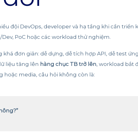
hiều đội DevOps, developer và hạ tầng khi cần triể
/Dev, PoC hoặc các workload thử nghiệm.
g khá đơn giản: dễ dựng, dễ tích hợp API, dễ test ứ
ữ liệu tăng lên
hàng chục TB trở lên
, workload bắt
og hoặc media, câu hỏi không còn là:
không?”