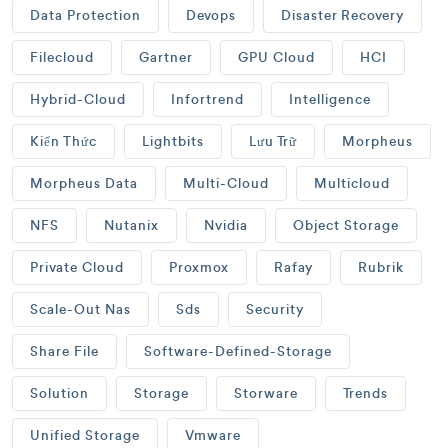
Data Protection
Devops
Disaster Recovery
Filecloud
Gartner
GPU Cloud
HCI
Hybrid-Cloud
Infortrend
Intelligence
Kiến Thức
Lightbits
Lưu Trữ
Morpheus
Morpheus Data
Multi-Cloud
Multicloud
NFS
Nutanix
Nvidia
Object Storage
Private Cloud
Proxmox
Rafay
Rubrik
Scale-Out Nas
Sds
Security
Share File
Software-Defined-Storage
Solution
Storage
Storware
Trends
Unified Storage
Vmware