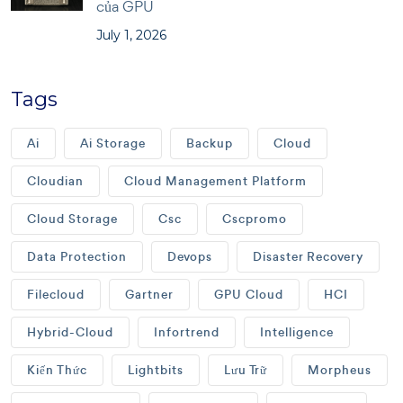
của GPU
July 1, 2026
Tags
Ai
Ai Storage
Backup
Cloud
Cloudian
Cloud Management Platform
Cloud Storage
Csc
Cscpromo
Data Protection
Devops
Disaster Recovery
Filecloud
Gartner
GPU Cloud
HCI
Hybrid-Cloud
Infortrend
Intelligence
Kiến Thức
Lightbits
Lưu Trữ
Morpheus