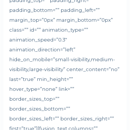
padding_top=”” padding_right=””
padding_bottom=”” padding_left=””
margin_top=”0px” margin_bottom=”0px”
class=”” id=”” animation_type=””
animation_speed=”0.3″
animation_direction=”left”
hide_on_mobile=”small-visibility,medium-
visibility,large-visibility” center_content=”no”
last=”true” min_height=””
hover_type=”none” link=””
border_sizes_top=””
border_sizes_bottom=””
border_sizes_left=”” border_sizes_right=””
first=”true”][fusion_text columns=””