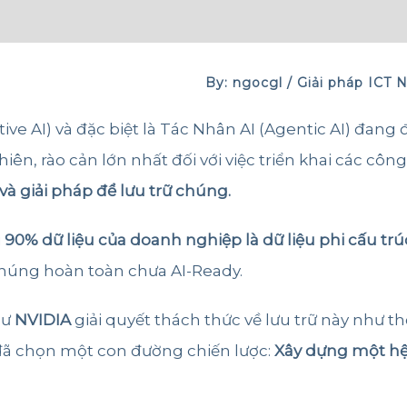
By: ngocgl /
Giải pháp
ICT 
ive AI) và đặc biệt là Tác Nhân AI (Agentic AI) đang
iên, rào cản lớn nhất đối với việc triển khai các cô
 và giải pháp để lưu trữ chúng.
i
90% dữ liệu của doanh nghiệp là dữ liệu phi cấu trú
húng hoàn toàn chưa AI-Ready.
hư
NVIDIA
giải quyết thách thức về lưu trữ này như t
ã chọn một con đường chiến lược:
Xây dựng một hệ