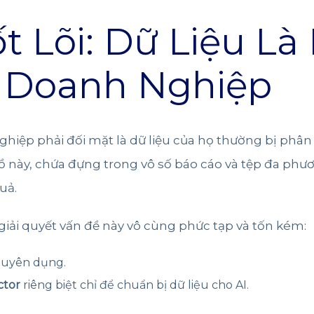
ốt Lõi: Dữ Liệu Là
I Doanh Nghiệp
iệp phải đối mặt là dữ liệu của họ thường bị phân m
ồ này, chứa đựng trong vô số báo cáo và tệp đa phươ
uả.
iải quyết vấn đề này vô cùng phức tạp và tốn kém:
chuyên dụng.
ctor
riêng biệt chỉ để chuẩn bị dữ liệu cho AI.