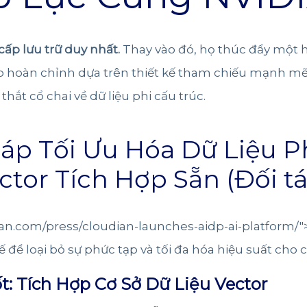
p lưu trữ duy nhất.
Thay vào đó, họ thúc đẩy một hệ
p hoàn chỉnh dựa trên thiết kế tham chiếu mạnh mẽ
 thắt cổ chai về dữ liệu phi cấu trúc.
háp Tối Ưu Hóa Dữ Liệu 
ctor Tích Hợp Sẵn (Đối tá
an
.com/press/cloudian-launches-aidp-ai-platform/"
ế để loại bỏ sự phức tạp và tối đa hóa hiệu suất cho c
: Tích Hợp Cơ Sở Dữ Liệu Vector