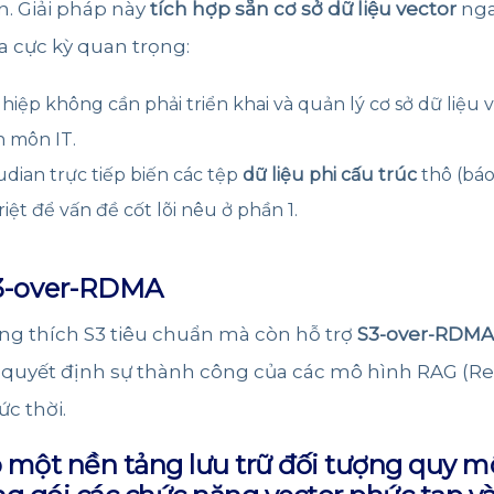
n. Giải pháp này
tích hợp sẵn cơ sở dữ liệu vector
nga
ĩa cực kỳ quan trọng:
ệp không cần phải triển khai và quản lý cơ sở dữ liệu v
n môn IT.
dian trực tiếp biến các tệp
dữ liệu phi cấu trúc
thô (báo
riệt để vấn đề cốt lõi nêu ở phần 1.
S3-over-RDMA
ng thích S3 tiêu chuẩn mà còn hỗ trợ
S3-over-RDMA
 tố quyết định sự thành công của các mô hình RAG (
ức thời.
 một nền tảng lưu trữ đối tượng quy mô