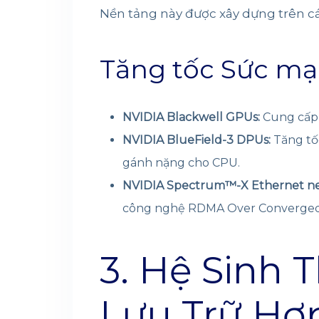
Nền tảng này được xây dựng trên c
Tăng tốc Sức mạn
NVIDIA Blackwell GPUs:
Cung cấp 
NVIDIA BlueField-3 DPUs:
Tăng tốc
gánh nặng cho CPU.
NVIDIA Spectrum™-X Ethernet ne
công nghệ RDMA Over Converged E
3. Hệ Sinh T
Lưu Trữ Hợ