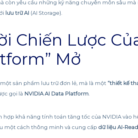
à còn yêu cầu những kỹ năng chuyên môn sâu mà nhi
ới
lưu trữ AI
(AI Storage).
Lời Chiến Lược Củ
atform” Mở
 một sản phẩm lưu trữ đơn lẻ, mà là một
“thiết kế t
ược gọi là
NVIDIA AI Data Platform
.
ch hợp khả năng tính toán tăng tốc của NVIDIA vào 
 liệu một cách thông minh và cung cấp
dữ liệu AI-Rea