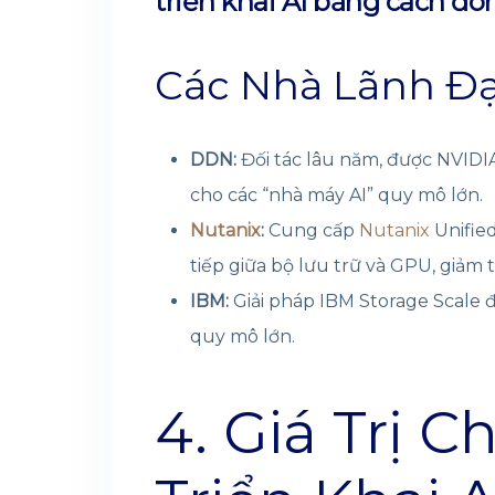
triển khai AI bằng cách đó
Các Nhà Lãnh Đạ
DDN:
Đối tác lâu năm, được NVIDIA
cho các “nhà máy AI” quy mô lớn.
Nutanix
:
Cung cấp
Nutanix
Unifie
tiếp giữa bộ lưu trữ và GPU, giảm
IBM:
Giải pháp IBM Storage Scale
quy mô lớn.
4. Giá Trị 