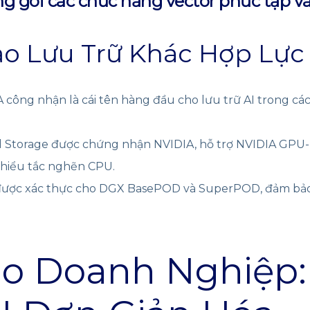
ng gói các chức năng vector phức tạp v
o Lưu Trữ Khác Hợp Lực
 công nhận là cái tên hàng đầu cho lưu trữ AI trong các
d Storage được chứng nhận NVIDIA, hỗ trợ NVIDIA GPU-D
 thiểu tắc nghẽn CPU.
 được xác thực cho DGX BasePOD và SuperPOD, đảm bảo
Cho Doanh Nghiệp: