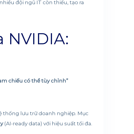
ều đội ngũ IT còn thiếu, tạo ra
a NVIDIA:
ham chiếu có thể tùy chỉnh”
hệ thống lưu trữ doanh nghiệp. Mục
dy
(AI-ready data) với hiệu suất tối đa.