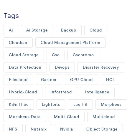
Tags
Ai
Ai Storage
Backup
Cloud
Cloudian
Cloud Management Platform
Cloud Storage
Csc
Cscpromo
Data Protection
Devops
Disaster Recovery
Filecloud
Gartner
GPU Cloud
HCI
Hybrid-Cloud
Infortrend
Intelligence
Kiến Thức
Lightbits
Lưu Trữ
Morpheus
Morpheus Data
Multi-Cloud
Multicloud
NFS
Nutanix
Nvidia
Object Storage