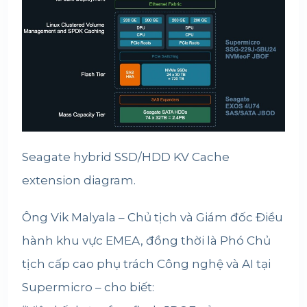
Seagate hybrid SSD/HDD KV Cache
extension diagram.
Ông Vik Malyala – Chủ tịch và Giám đốc Điều
hành khu vực EMEA, đồng thời là Phó Chủ
tịch cấp cao phụ trách Công nghệ và AI tại
Supermicro – cho biết: