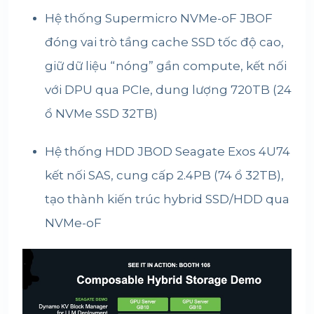
Hệ thống Supermicro NVMe-oF JBOF
đóng vai trò tầng cache SSD tốc độ cao,
giữ dữ liệu “nóng” gần compute, kết nối
với DPU qua PCIe, dung lượng 720TB (24
ổ NVMe SSD 32TB)
Hệ thống HDD JBOD Seagate Exos 4U74
kết nối SAS, cung cấp 2.4PB (74 ổ 32TB),
tạo thành kiến trúc hybrid SSD/HDD qua
NVMe-oF