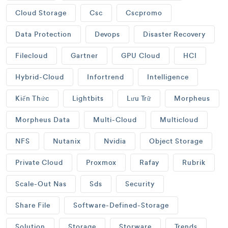
Cloud Storage
Csc
Cscpromo
Data Protection
Devops
Disaster Recovery
Filecloud
Gartner
GPU Cloud
HCI
Hybrid-Cloud
Infortrend
Intelligence
Kiến Thức
Lightbits
Lưu Trữ
Morpheus
Morpheus Data
Multi-Cloud
Multicloud
NFS
Nutanix
Nvidia
Object Storage
Private Cloud
Proxmox
Rafay
Rubrik
Scale-Out Nas
Sds
Security
Share File
Software-Defined-Storage
Solution
Storage
Storware
Trends