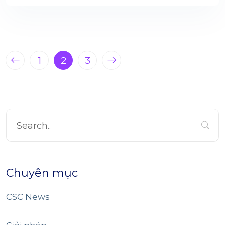
1
2
3
Chuyên mục
CSC News