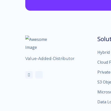
Solu
Hybrid
Value-Added-Distributor
Cloud F
Private
S3 Obj
Micros
Data L