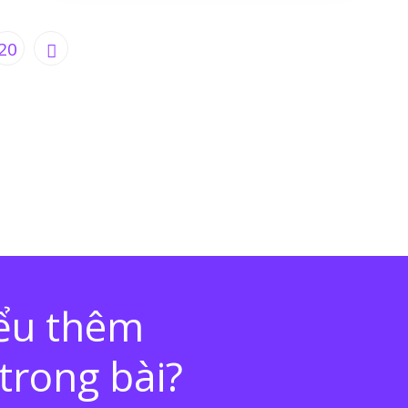
20
iểu thêm
trong bài?