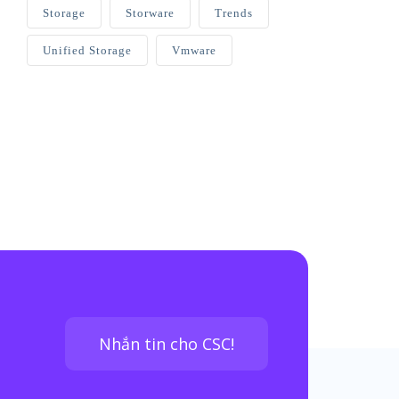
Storage
Storware
Trends
Unified Storage
Vmware
Nhắn tin cho CSC!