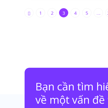
1
2
3
4
5
…
Bạn cần tìm h
về một vấn đề 