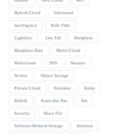
Gartner
GPU Cloud
HCI
Hybrid-Cloud
Infortrend
Intelligence
Kiến Thức
Lightbits
Lưu Trữ
Morpheus
Morpheus Data
Multi-Cloud
Multicloud
NFS
Nutanix
Nvidia
Object Storage
Private Cloud
Proxmox
Rafay
Rubrik
Scale-Out Nas
Sds
Security
Share File
Software-Defined-Storage
Solution