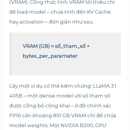
(VRAM). Công thức tính VRAM tối thiểu chỉ
để load model – chưa tính đến KV Cache
hay activation – đơn giản như sau:
VRAM (GB) ≈ số_tham_số ×
bytes_per_parameter
Lấy một ví dụ có thể kiểm chứng: LLaMA 3.1
405B – một dense model với số tham số
được công bố công khai – ở độ chính xác
FP16 cần khoảng 810 GB VRAM chỉ để chứa
model weights. Một NVIDIA B200, GPU