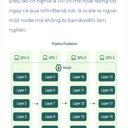
Điều đó có nghĩa là PP có thể hoạt động tốt
ngay cả qua InfiniBand, tức là scale ra ngoài
một node mà không bị bandwidth làm
nghẽn.