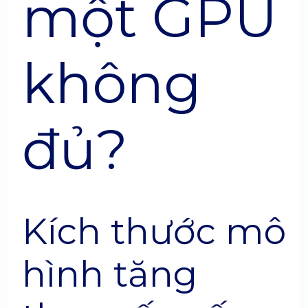
một GPU
không
đủ?
Kích thước mô
hình tăng