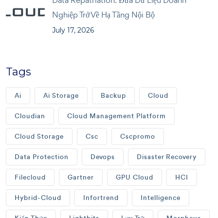
Data Repatriation: Đưa Dữ Liệu Doanh
Nghiệp Trở Về Hạ Tầng Nội Bộ
July 17, 2026
Tags
Ai
Ai Storage
Backup
Cloud
Cloudian
Cloud Management Platform
Cloud Storage
Csc
Cscpromo
Data Protection
Devops
Disaster Recovery
Filecloud
Gartner
GPU Cloud
HCI
Hybrid-Cloud
Infortrend
Intelligence