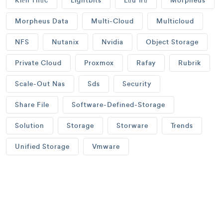
Kiến Thức
Lightbits
Lưu Trữ
Morpheus
Morpheus Data
Multi-Cloud
Multicloud
NFS
Nutanix
Nvidia
Object Storage
Private Cloud
Proxmox
Rafay
Rubrik
Scale-Out Nas
Sds
Security
Share File
Software-Defined-Storage
Solution
Storage
Storware
Trends
Unified Storage
Vmware