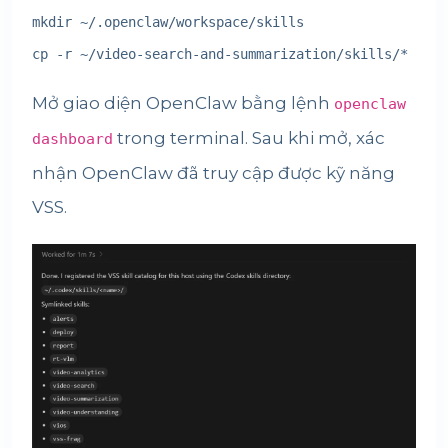
mkdir ~/.openclaw/workspace/skills

cp -r ~/video-search-and-summarization/skills/* ~/.o
Mở giao diện OpenClaw bằng lệnh
openclaw
trong terminal. Sau khi mở, xác
dashboard
nhận OpenClaw đã truy cập được kỹ năng
VSS.