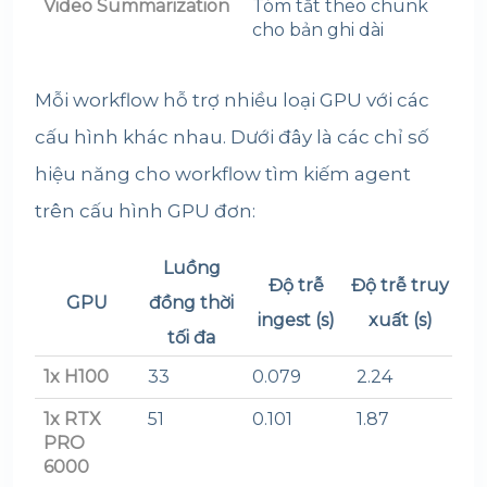
Video Summarization
Tóm tắt theo chunk
cho bản ghi dài
Mỗi workflow hỗ trợ nhiều loại GPU với các
cấu hình khác nhau. Dưới đây là các chỉ số
hiệu năng cho workflow tìm kiếm agent
trên cấu hình GPU đơn:
Luồng
Độ trễ
Độ trễ truy
GPU
đồng thời
ingest (s)
xuất (s)
tối đa
1x H100
33
0.079
2.24
1x RTX
51
0.101
1.87
PRO
6000