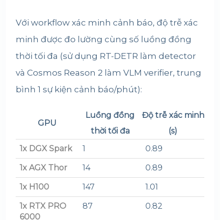
Với workflow xác minh cảnh báo, độ trễ xác
minh được đo lường cùng số luồng đồng
thời tối đa (sử dụng RT-DETR làm detector
và Cosmos Reason 2 làm VLM verifier, trung
bình 1 sự kiện cảnh báo/phút):
Luồng đồng
Độ trễ xác minh
GPU
thời tối đa
(s)
1x DGX Spark
1
0.89
1x AGX Thor
14
0.89
1x H100
147
1.01
1x RTX PRO
87
0.82
6000