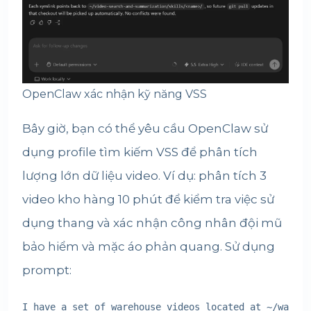
OpenClaw xác nhận kỹ năng VSS
Bây giờ, bạn có thể yêu cầu OpenClaw sử
dụng profile tìm kiếm VSS để phân tích
lượng lớn dữ liệu video. Ví dụ: phân tích 3
video kho hàng 10 phút để kiểm tra việc sử
dụng thang và xác nhận công nhân đội mũ
bảo hiểm và mặc áo phản quang. Sử dụng
prompt:
I have a set of warehouse videos located at ~/wareho