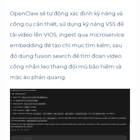
OpenClaw sẽ tự động xác định kỹ năng và
công cụ cần thiết, sử dụng kỹ năng VSS để
tải video lên VIOS, ingest qua microservice
embedding để tạo chỉ mục tìm kiếm, sau
đó dùng fusion search để tìm đoạn video
công nhân leo thang đội mũ bảo hiểm và
mặc áo phản quang.