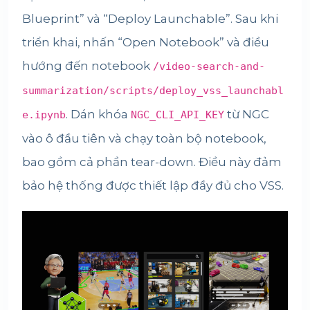
Blueprint” và “Deploy Launchable”. Sau khi
triển khai, nhấn “Open Notebook” và điều
hướng đến notebook
/video-search-and-
summarization/scripts/deploy_vss_launchabl
. Dán khóa
từ NGC
e.ipynb
NGC_CLI_API_KEY
vào ô đầu tiên và chạy toàn bộ notebook,
bao gồm cả phần tear-down. Điều này đảm
bảo hệ thống được thiết lập đầy đủ cho VSS.