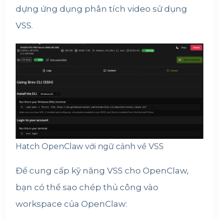
dựng ứng dụng phân tích video sử dụng
VSS.
Hatch OpenClaw với ngữ cảnh về VSS
Để cung cấp kỹ năng VSS cho OpenClaw,
bạn có thể sao chép thủ công vào
workspace của OpenClaw: