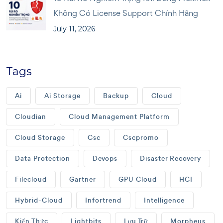
Không Có License Support Chính Hãng
July 11, 2026
Tags
Ai
Ai Storage
Backup
Cloud
Cloudian
Cloud Management Platform
Cloud Storage
Csc
Cscpromo
Data Protection
Devops
Disaster Recovery
Filecloud
Gartner
GPU Cloud
HCI
Hybrid-Cloud
Infortrend
Intelligence
Kiến Thức
Lightbits
Lưu Trữ
Morpheus