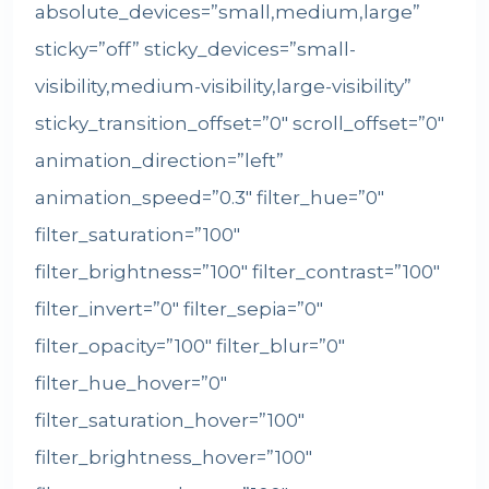
absolute_devices=”small,medium,large”
sticky=”off” sticky_devices=”small-
visibility,medium-visibility,large-visibility”
sticky_transition_offset=”0″ scroll_offset=”0″
animation_direction=”left”
animation_speed=”0.3″ filter_hue=”0″
filter_saturation=”100″
filter_brightness=”100″ filter_contrast=”100″
filter_invert=”0″ filter_sepia=”0″
filter_opacity=”100″ filter_blur=”0″
filter_hue_hover=”0″
filter_saturation_hover=”100″
filter_brightness_hover=”100″