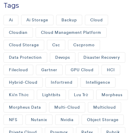
Tags
Ai
Ai Storage
Backup
Cloud
Cloudian
Cloud Management Platform
Cloud Storage
Csc
Cscpromo
Data Protection
Devops
Disaster Recovery
Filecloud
Gartner
GPU Cloud
HCI
Hybrid-Cloud
Infortrend
Intelligence
Kiến Thức
Lightbits
Lưu Trữ
Morpheus
Morpheus Data
Multi-Cloud
Multicloud
NFS
Nutanix
Nvidia
Object Storage
Private Cloud
Proxmox
Rafay
Rubrik