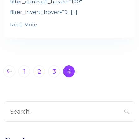
filter_contrast_hover=”100″
filter_invert_hover=”0″ […]
Read More
1
2
3
4