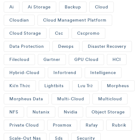
Ai
Ai Storage
Backup
Cloud
Cloudian
Cloud Management Platform
Cloud Storage
Csc
Cscpromo
Data Protection
Devops
Disaster Recovery
Filecloud
Gartner
GPU Cloud
HCI
Hybrid-Cloud
Infortrend
Intelligence
Kiến Thức
Lightbits
Lưu Trữ
Morpheus
Morpheus Data
Multi-Cloud
Multicloud
NFS
Nutanix
Nvidia
Object Storage
Private Cloud
Proxmox
Rafay
Rubrik
Scale-Out Nas
Sds
Security