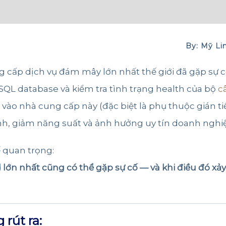
By: Mỹ Li
 cấp dịch vụ đám mây lớn nhất thế giới đã gặp sự c
QL database và kiểm tra tình trạng health của bộ
c
 vào nhà cung cấp này (đặc biệt là phụ thuộc gián 
nh, giảm năng suất và ảnh hưởng uy tín doanh nghi
 quan trọng:
lớn nhất cũng có thể gặp sự cố — và khi điều đó xả
rút ra: