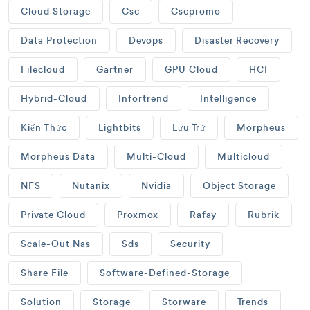
Cloud Storage
Csc
Cscpromo
Data Protection
Devops
Disaster Recovery
Filecloud
Gartner
GPU Cloud
HCI
Hybrid-Cloud
Infortrend
Intelligence
Kiến Thức
Lightbits
Lưu Trữ
Morpheus
Morpheus Data
Multi-Cloud
Multicloud
NFS
Nutanix
Nvidia
Object Storage
Private Cloud
Proxmox
Rafay
Rubrik
Scale-Out Nas
Sds
Security
Share File
Software-Defined-Storage
Solution
Storage
Storware
Trends