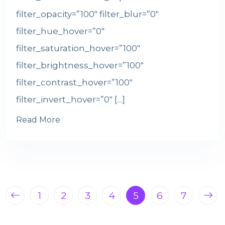
filter_opacity=”100″ filter_blur=”0″
filter_hue_hover=”0″
filter_saturation_hover=”100″
filter_brightness_hover=”100″
filter_contrast_hover=”100″
filter_invert_hover=”0″ […]
Read More
1
2
3
4
5
6
7