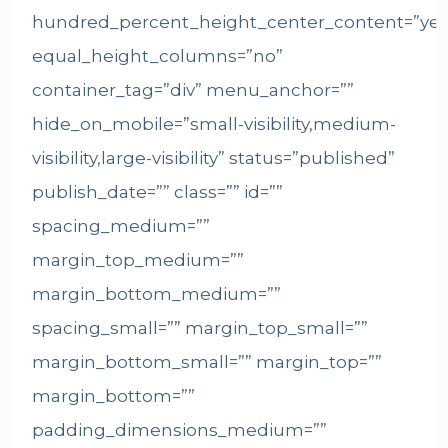
hundred_percent_height_center_content=”yes
equal_height_columns=”no”
container_tag=”div” menu_anchor=””
hide_on_mobile=”small-visibility,medium-
visibility,large-visibility” status=”published”
publish_date=”” class=”” id=””
spacing_medium=””
margin_top_medium=””
margin_bottom_medium=””
spacing_small=”” margin_top_small=””
margin_bottom_small=”” margin_top=””
margin_bottom=””
padding_dimensions_medium=””