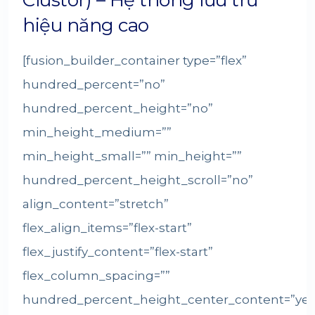
Clustor) – Hệ thống lưu trữ
hiệu năng cao
[fusion_builder_container type=”flex”
hundred_percent=”no”
hundred_percent_height=”no”
min_height_medium=””
min_height_small=”” min_height=””
hundred_percent_height_scroll=”no”
align_content=”stretch”
flex_align_items=”flex-start”
flex_justify_content=”flex-start”
flex_column_spacing=””
hundred_percent_height_center_content=”yes