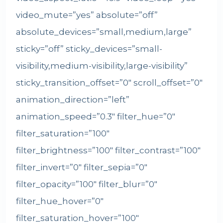
video_mute=”yes” absolute=”off”
absolute_devices=”small,medium,large”
sticky=”off” sticky_devices=”small-
visibility,medium-visibility,large-visibility”
sticky_transition_offset=”0″ scroll_offset=”0″
animation_direction=”left”
animation_speed=”0.3″ filter_hue=”0″
filter_saturation=”100″
filter_brightness=”100″ filter_contrast=”100″
filter_invert=”0″ filter_sepia=”0″
filter_opacity=”100″ filter_blur=”0″
filter_hue_hover=”0″
filter_saturation_hover=”100″