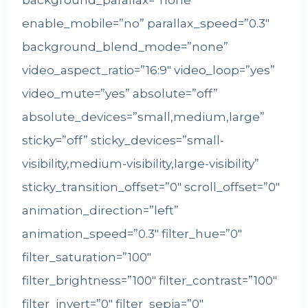
background_parallax=”none”
enable_mobile=”no” parallax_speed=”0.3″
background_blend_mode=”none”
video_aspect_ratio=”16:9″ video_loop=”yes”
video_mute=”yes” absolute=”off”
absolute_devices=”small,medium,large”
sticky=”off” sticky_devices=”small-
visibility,medium-visibility,large-visibility”
sticky_transition_offset=”0″ scroll_offset=”0″
animation_direction=”left”
animation_speed=”0.3″ filter_hue=”0″
filter_saturation=”100″
filter_brightness=”100″ filter_contrast=”100″
filter_invert=”0″ filter_sepia=”0″