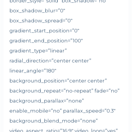
border_style=”solid” box_shadow=”no”
box_shadow_blur=”0″
box_shadow_spread=”0″
gradient_start_position=”0″
gradient_end_position=”100″
gradient_type=”linear”
radial_direction=”center center”
linear_angle=”180″
background_position=”center center”
background_repeat=”no-repeat” fade=”no”
background_parallax=”none”
enable_mobile=”no” parallax_speed=”0.3″
background_blend_mode=”none”
video_aspect_ratio=”16:9″ video_loop=”yes”