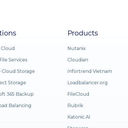
tions
Products
 Cloud
Nutanix
File Services
Cloudian
e Cloud Storage
Infortrend Vietnam
ect Storage
Loadbalancer.org
oft 365 Backup
FileCloud
oad Balancing
Rubrik
Katonic AI