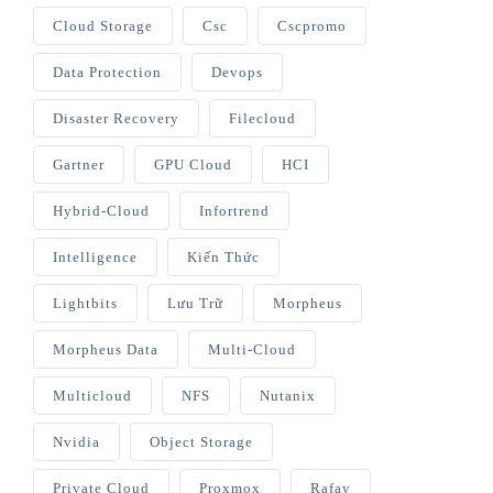
Cloud Storage
Csc
Cscpromo
Data Protection
Devops
Disaster Recovery
Filecloud
Gartner
GPU Cloud
HCI
Hybrid-Cloud
Infortrend
Intelligence
Kiến Thức
Lightbits
Lưu Trữ
Morpheus
Morpheus Data
Multi-Cloud
Multicloud
NFS
Nutanix
Nvidia
Object Storage
Private Cloud
Proxmox
Rafay