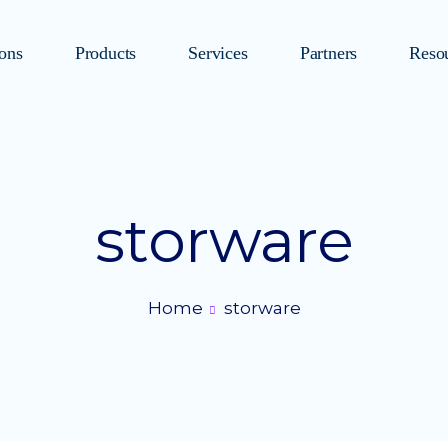
ions
Products
Services
Partners
Reso
storware
Home
storware