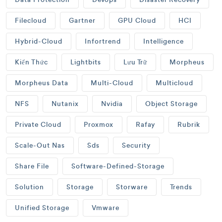
Filecloud
Gartner
GPU Cloud
HCI
Hybrid-Cloud
Infortrend
Intelligence
Kiến Thức
Lightbits
Lưu Trữ
Morpheus
Morpheus Data
Multi-Cloud
Multicloud
NFS
Nutanix
Nvidia
Object Storage
Private Cloud
Proxmox
Rafay
Rubrik
Scale-Out Nas
Sds
Security
Share File
Software-Defined-Storage
Solution
Storage
Storware
Trends
Unified Storage
Vmware