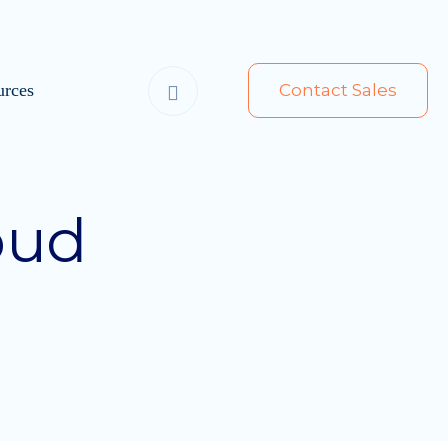
urces
Contact Sales
oud