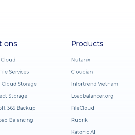
tions
Products
 Cloud
Nutanix
File Services
Cloudian
e Cloud Storage
Infortrend Vietnam
ect Storage
Loadbalancer.org
oft 365 Backup
FileCloud
oad Balancing
Rubrik
Katonic AI