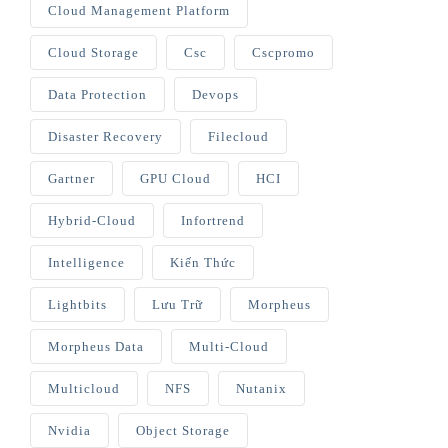
Cloud Management Platform
Cloud Storage
Csc
Cscpromo
Data Protection
Devops
Disaster Recovery
Filecloud
Gartner
GPU Cloud
HCI
Hybrid-Cloud
Infortrend
Intelligence
Kiến Thức
Lightbits
Lưu Trữ
Morpheus
Morpheus Data
Multi-Cloud
Multicloud
NFS
Nutanix
Nvidia
Object Storage