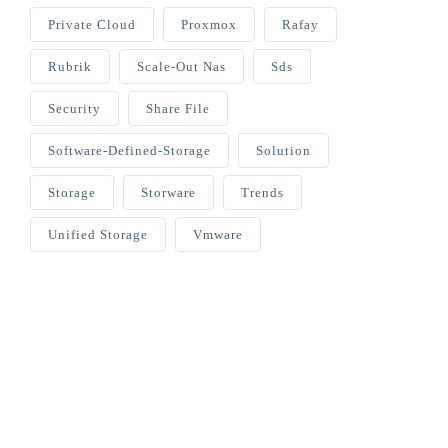
Private Cloud
Proxmox
Rafay
Rubrik
Scale-Out Nas
Sds
Security
Share File
Software-Defined-Storage
Solution
Storage
Storware
Trends
Unified Storage
Vmware