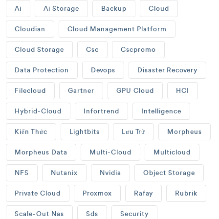
Ai
Ai Storage
Backup
Cloud
Cloudian
Cloud Management Platform
Cloud Storage
Csc
Cscpromo
Data Protection
Devops
Disaster Recovery
Filecloud
Gartner
GPU Cloud
HCI
Hybrid-Cloud
Infortrend
Intelligence
Kiến Thức
Lightbits
Lưu Trữ
Morpheus
Morpheus Data
Multi-Cloud
Multicloud
NFS
Nutanix
Nvidia
Object Storage
Private Cloud
Proxmox
Rafay
Rubrik
Scale-Out Nas
Sds
Security