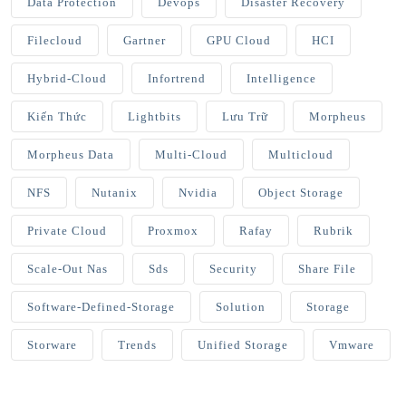
Data Protection
Devops
Disaster Recovery
Filecloud
Gartner
GPU Cloud
HCI
Hybrid-Cloud
Infortrend
Intelligence
Kiến Thức
Lightbits
Lưu Trữ
Morpheus
Morpheus Data
Multi-Cloud
Multicloud
NFS
Nutanix
Nvidia
Object Storage
Private Cloud
Proxmox
Rafay
Rubrik
Scale-Out Nas
Sds
Security
Share File
Software-Defined-Storage
Solution
Storage
Storware
Trends
Unified Storage
Vmware