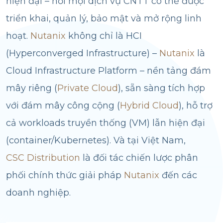
hiện đại – nơi mọi dịch vụ CNTT có thể được
triển khai, quản lý, bảo mật và mở rộng linh
hoạt.
Nutanix
không chỉ là HCI
(Hyperconverged Infrastructure) –
Nutanix
là
Cloud Infrastructure Platform – nền tảng đám
mây riêng (
Private Cloud
), sẵn sàng tích hợp
với đám mây công cộng (
Hybrid Cloud
), hỗ trợ
cả workloads truyền thống (VM) lẫn hiện đại
(container/Kubernetes). Và tại Việt Nam,
CSC Distribution
là đối tác chiến lược phân
phối chính thức giải pháp
Nutanix
đến các
doanh nghiệp.