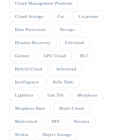
Cloud Management Platform
Cloud Storage
Csc
Cscpromo
Data Protection
Devops
Disaster Recovery
Filecloud
Gartner
GPU Cloud
HCI
Hybrid-Cloud
Infortrend
Intelligence
Kiến Thức
Lightbits
Lưu Trữ
Morpheus
Morpheus Data
Multi-Cloud
Multicloud
NFS
Nutanix
Nvidia
Object Storage