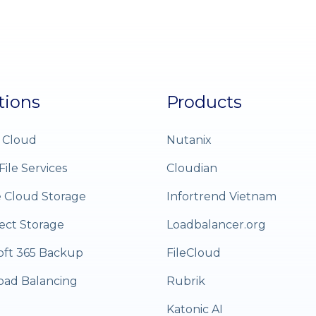
tions
Products
 Cloud
Nutanix
File Services
Cloudian
e Cloud Storage
Infortrend Vietnam
ect Storage
Loadbalancer.org
oft 365 Backup
FileCloud
oad Balancing
Rubrik
Katonic AI