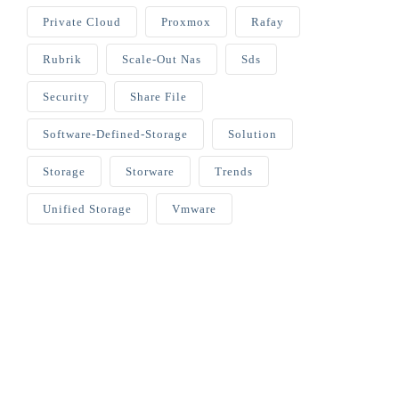
Private Cloud
Proxmox
Rafay
Rubrik
Scale-Out Nas
Sds
Security
Share File
Software-Defined-Storage
Solution
Storage
Storware
Trends
Unified Storage
Vmware