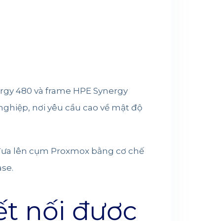
ergy 480 và frame HPE Synergy
nghiệp, nơi yêu cầu cao về mật độ
c đưa lên cụm Proxmox bằng cơ chế
se.
t nối được