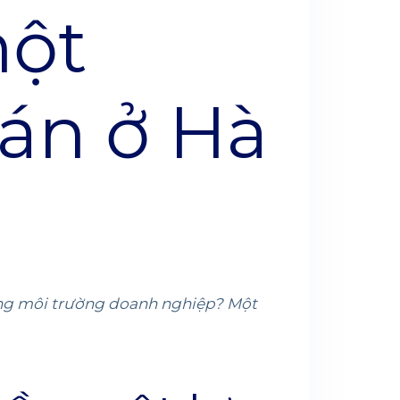
một
án ở Hà
ong môi trường doanh nghiệp? Một