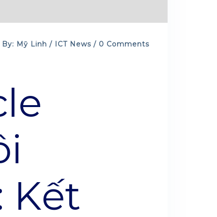
By: Mỹ Linh /
ICT News
/ 0 Comments
le
ôi
 Kết