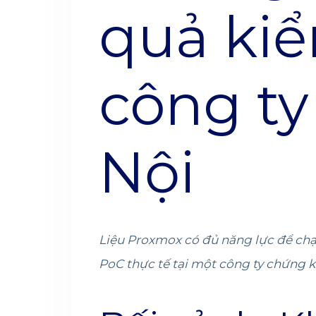
quả kiể
công t
Nội
Liệu Proxmox có đủ năng lực để ch
PoC thực tế tại một công ty chứng kh