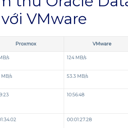
m thử Oracle Dat
 với VMware
Proxmox
VMware
MB/s
124 MB/s
0 MB/s
53.3 MB/s
9:23
10:56:48
01:34.02
00:01:27.28