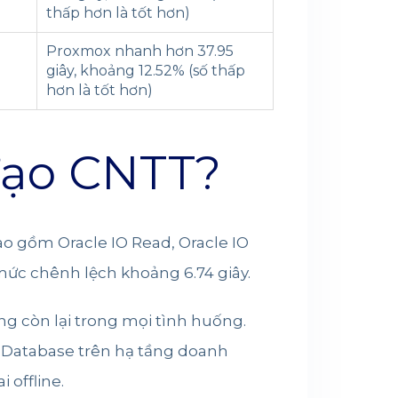
thấp hơn là tốt hơn)
Proxmox nhanh hơn 37.95
giây, khoảng 12.52% (số thấp
hơn là tốt hơn)
 đạo CNTT?
bao gồm Oracle IO Read, Oracle IO
mức chênh lệch khoảng 6.74 giây.
g còn lại trong mọi tình huống.
 Database trên hạ tầng doanh
 offline.