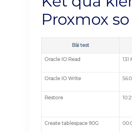
Kết quả kiể
Proxmox so
Bài test
Oracle IO Read
131 
Oracle IO Write
56.
Restore
10:2
Create tablespace 90G
00: