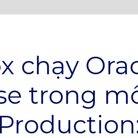
x chạy Orac
se trong m
Production: