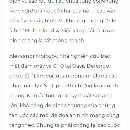
dịch vụ sao lưu dữ liệu chưa từng có; Nhưng
kèm với đó là nút cổ chai của nó — các vấn
đề về việc cấu hình. Và khoảng cách giữa lợi
ích từ
Multi-Cloud
và việc vấp phải rủi ro an
ninh mạng là rất mỏng manh.
Aleksandr Morozov, nhà nghiên cứu bảo
mật đám mây và CTO tại Oasis Defender
cho biết: “Lĩnh vực quan trọng nhất mà các
nhà quản lý CNTT phải thích ứng là an ninh
mạng. Khi các tương tác kỹ thuật số tăng
lên, khả năng dễ bị tổn thương của chúng
ta trước các mối đe dọa an ninh mạng cũng
tăng theo. Chúng ta phải chống lại các cuộc