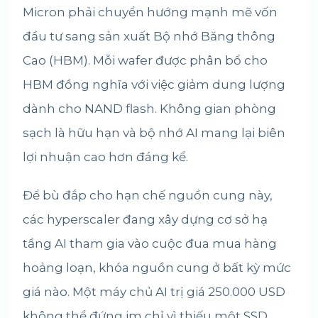
Micron phải chuyển hướng mạnh mẽ vốn
đầu tư sang sản xuất Bộ nhớ Băng thông
Cao (HBM). Mỗi wafer được phân bổ cho
HBM đồng nghĩa với việc giảm dung lượng
dành cho NAND flash. Không gian phòng
sạch là hữu hạn và bộ nhớ AI mang lại biên
lợi nhuận cao hơn đáng kể.
Để bù đắp cho hạn chế nguồn cung này,
các hyperscaler đang xây dựng cơ sở hạ
tầng AI tham gia vào cuộc đua mua hàng
hoảng loạn, khóa nguồn cung ở bất kỳ mức
giá nào. Một máy chủ AI trị giá 250.000 USD
không thể đứng im chỉ vì thiếu một SSD