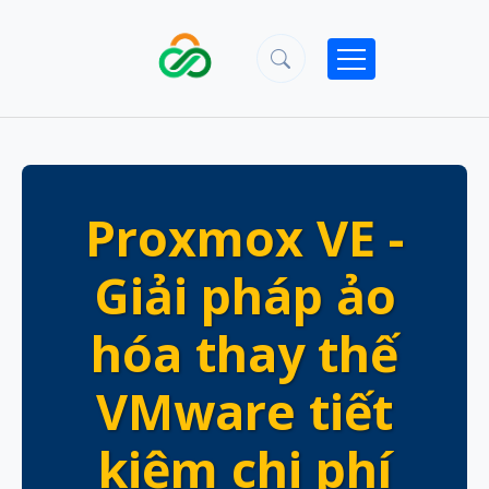
Proxmox VE -
Giải pháp ảo
hóa thay thế
VMware tiết
kiệm chi phí