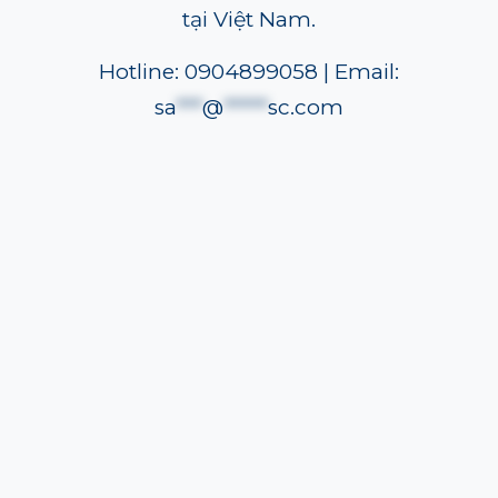
tại Việt Nam.
Hotline: 0904899058 | Email:
sa
***
@
*****
sc.com