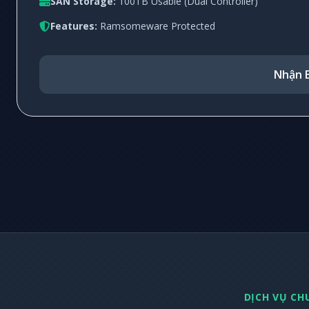
SAN Storage:
100TB Usable (Dual Controller)
Features:
Ramsomeware Protected
Nhận B
DỊCH VỤ CH