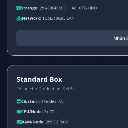
Storage:
2x 480GB SSD + 4x 10TB HDD
Network:
1GbE/10GbE LAN
Nhận B
Standard Box
Tối ưu cho Production, SMBs
Cluster:
03 Nodes HA
CPU/Node:
2x CPU
RAM/Node:
256GB RAM