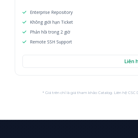
Enterprise Repository
Không giới hạn Ticket
Phản hồi trong 2 giờ
Remote SSH Support
Liên 
* Giá trên chỉ là giá tham khảo Catalog. Liên hệ CSC 