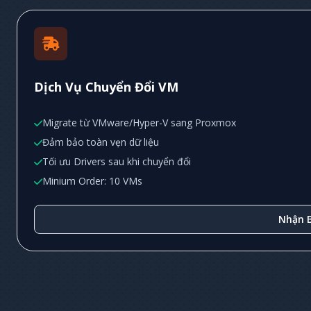
Dịch Vụ Chuyển Đổi VM
Migrate từ VMware/Hyper-V sang Proxmox
Đảm bảo toàn vẹn dữ liệu
Tối ưu Drivers sau khi chuyển đổi
Minium Order: 10 VMs
Nhận B