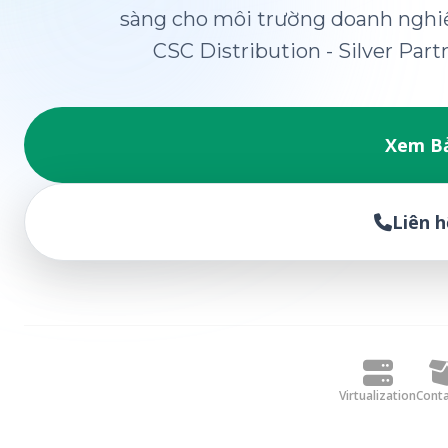
sàng cho môi trường doanh nghiệ
CSC Distribution - Silver Par
Xem Bả
Liên h
Virtualization
Conta