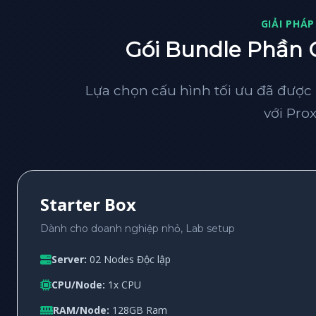
GIẢI PHÁP
Gói Bundle Phần
Lựa chọn cấu hình tối ưu đã được
với Pro
Starter Box
Dành cho doanh nghiệp nhỏ, Lab setup
Server:
02 Nodes Độc lập
CPU/Node:
1x CPU
RAM/Node:
128GB Ram