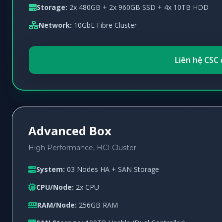
Storage:
2x 480GB + 2x 960GB SSD + 4x 10TB HDD
Network:
10GbE Fibre Cluster
Liên hệ CSC 
Advanced Box
High Performance, HCI Cluster
System:
03 Nodes HA + SAN Storage
CPU/Node:
2x CPU
RAM/Node:
256GB RAM