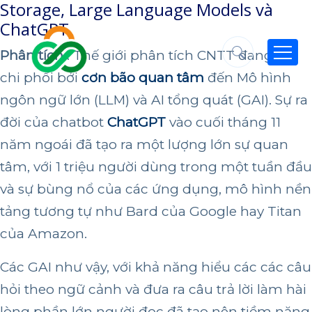
Storage, Large Language Models và
ChatGPT
Phân tích
: Thế giới phân tích CNTT đang bị
chi phối bởi
cơn bão quan tâm
đến Mô hình
ngôn ngữ lớn (LLM) và AI tổng quát (GAI). Sự ra
đời của chatbot
ChatGPT
vào cuối tháng 11
năm ngoái đã tạo ra một lượng lớn sự quan
tâm, với 1 triệu người dùng trong một tuần đầu
và sự bùng nổ của các ứng dụng, mô hình nền
tảng tương tự như Bard của Google hay Titan
của Amazon.
Các GAI như vậy, với khả năng hiểu các các câu
hỏi theo ngữ cảnh và đưa ra câu trả lời làm hài
lòng phần lớn người đọc đã tạo nên tiềm năng