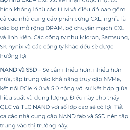
Bộ nhớ CXL
– CXL 2.0 sẽ nhận được một cú
hích khổng lồ từ các LLM và điều đó bao gồm
cả các nhà cung cấp phần cứng CXL, nghĩa là
các bộ mở rộng DRAM, bộ chuyển mạch CXL
và linh kiện. Các công ty như Micron, Samsung,
SK hynix và các công ty khác đều sẽ được
hưởng lợi.
NAND và SSD
– Sẽ cần nhiều hơn, nhiều hơn
nữa, tập trung vào khả năng truy cập NVMe,
kết nối PCIe 4.0 và 5.0 cộng với sự kết hợp giữa
hiệu suất và dung lượng. Điều này cho thấy
QLC và TLC NAND với số lớp cao sẽ có lợi. Tất
cả các nhà cung cấp NAND fab và SSD nên tập
trung vào thị trường này.