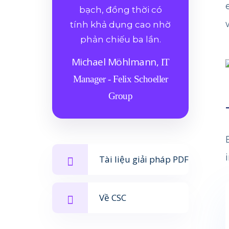
bạch, đồng thời có
tính khả dụng cao nhờ
phản chiếu ba lần.
Michael Möhlmann,
IT
Manager - Felix Schoeller
Group
Tài liệu giải pháp PDF
Về CSC