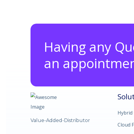
Having any Qu
an appointmen
Solu
Hybrid
Value-Added-Distributor
Cloud F