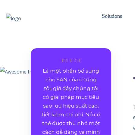
Solutions
Là một phần bổ sung
cho SAN của chúng
tôi, giờ đây chúng tôi
có giải pháp mục tiêu
sao lưu hiệu suất cao,
tiết kiệm chi phí. Nó có
thể được thu nhỏ một
cách dễ dàng và minh