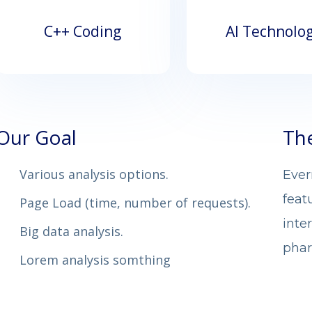
C++ Coding
AI Technolo
Our Goal
Th
Various analysis options.
Ever
feat
Page Load (time, number of requests).
inte
Big data analysis.
phar
Lorem analysis somthing