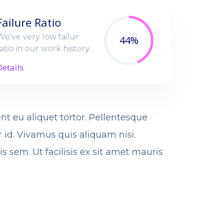
Failure Ratio
We’ve very low failur
44%
atio in our work history.
Details
ent eu aliquet tortor. Pellentesque
r id. Vivamus quis aliquam nisi.
 sem. Ut facilisis ex sit amet mauris