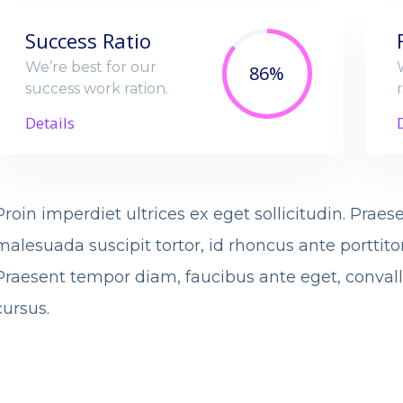
Success Ratio
We’re best for our
86%
success work ration.
r
Details
Proin imperdiet ultrices ex eget sollicitudin. Praes
malesuada suscipit tortor, id rhoncus ante porttito
Praesent tempor diam, faucibus ante eget, convallis
cursus.