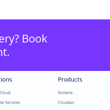
ery? Book
t.
tions
Products
 Cloud
Nutanix
ile Services
Cloudian