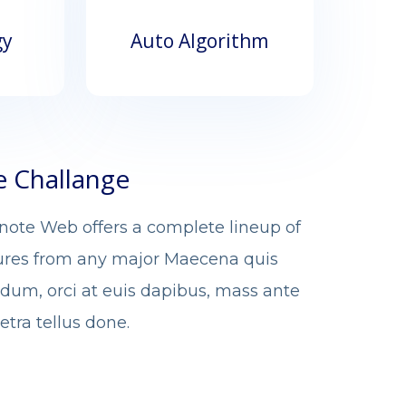
gy
Auto Algorithm
e Challange
note Web offers a complete lineup of
ures from any major Maecena quis
rdum, orci at euis dapibus, mass ante
etra tellus done.